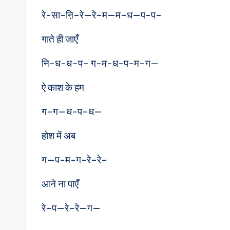
रे-सा-ऩि–रे—रे–म—म–ध—प-प–
गाते ही जाएँ
नि-ध-ध–प– ग-म-ध-प-म–ग—
ऐ काश के हम
ग–ग—ध-प–ध—
होश में अब
ग—प-म-ग-रे–रे–
आने ना पाएँ
रे–प—रे–रे—ग—