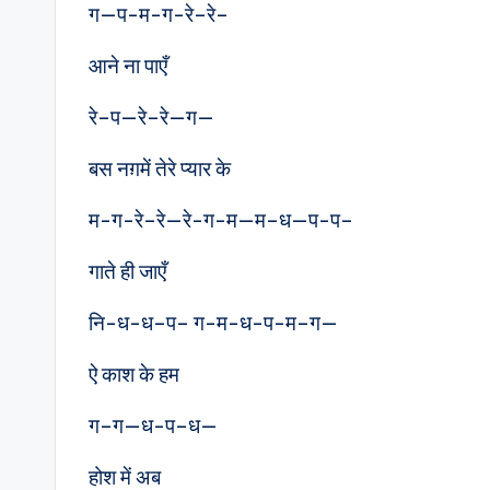
ग—प-म-ग-रे–रे–
आने ना पाएँ
रे–प—रे–रे—ग—
बस नग़में तेरे प्यार के
म-ग-रे–रे—रे-ग-म—म–ध—प-प–
गाते ही जाएँ
नि-ध-ध–प– ग-म-ध-प-म–ग—
ऐ काश के हम
ग–ग—ध-प–ध—
होश में अब