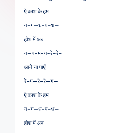
e
ऐ काश के हम
s
ग–ग—ध-प–ध—
होश में अब
ग—प-म-ग-रे–रे–
आने ना पाएँ
रे–प—रे–रे—ग—
ऐ काश के हम
ग–ग—ध-प–ध—
होश में अब