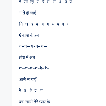
रे-सा-ऩि–रे—रे–म—म–ध—प-प–
गाते ही जाएँ
नि-ध-ध–प– ग-म-ध-प-म–ग—
ऐ काश के हम
ग–ग—ध-प–ध—
होश में अब
ग—प-म-ग-रे–रे–
आने ना पाएँ
रे–प—रे–रे—ग—
बस नग़में तेरे प्यार के