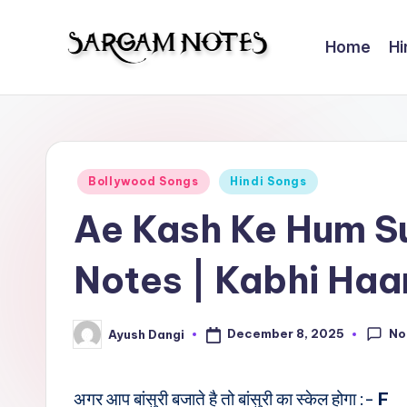
Home
Hi
Skip
to
S
Wider
content
Collection
a
of
r
Sargam
Posted
Bollywood Songs
Hindi Songs
Notes
g
in
Ae Kash Ke Hum S
a
Notes | Kabhi Haa
m
N
No
December 8, 2025
Ayush Dangi
Posted
o
by
t
अगर आप बांसुरी बजाते है तो बांसुरी का स्केल होगा :-
F