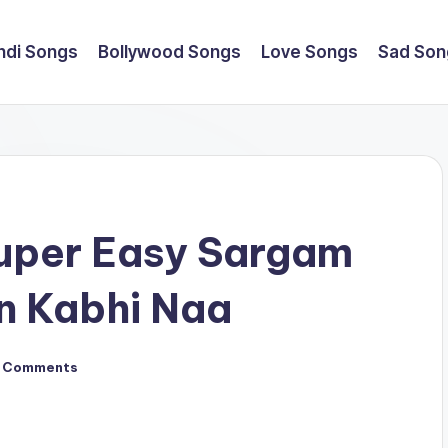
ndi Songs
Bollywood Songs
Love Songs
Sad Son
uper Easy Sargam
n Kabhi Naa
 Comments