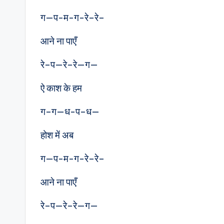
ग—प-म-ग-रे–रे–
आने ना पाएँ
रे–प—रे–रे—ग—
ऐ काश के हम
ग–ग—ध-प–ध—
होश में अब
ग—प-म-ग-रे–रे–
आने ना पाएँ
रे–प—रे–रे—ग—