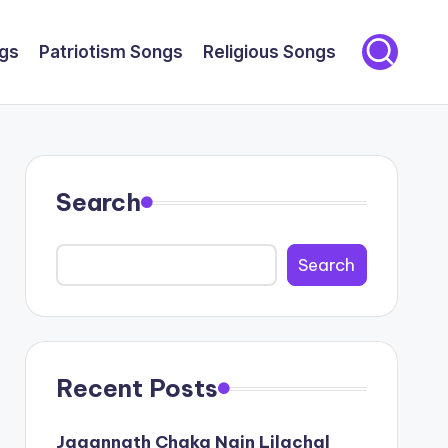
gs
Patriotism Songs
Religious Songs
Search
Search
Recent Posts
Jagannath Chaka Nain Lilachal