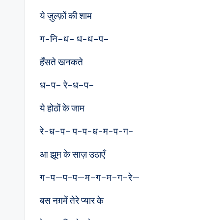
ये ज़ुल्फ़ों की शाम
ग-नि–ध– ध-ध–प–
हँसते खनकते
ध–प– रे-ध–प–
ये होठों के जाम
रे-ध–प– प-प-ध-म-प-ग-
आ झूम के साज़ उठाएँ
ग–प—प-प—म–ग–म–ग–रे—
बस नग़में तेरे प्यार के