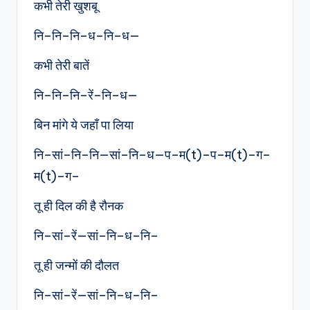
कभी तेरी खुशबू
नि–नि–नि–ध–नि–ध—
कभी तेरी बातें
नि–नि–नि–रें–नि–ध—
बिन मांगे ये जहाँ पा लिया
नि–सां–नि–नि—सां–नि–ध—प–म(t)–प–म(t)–ग–
म(t)–ग–
तू ही दिल की है रौनक
नि–सां–रें—सां–नि–ध–नि–
तू ही जन्मों की दौलत
नि–सां–रें—सां–नि–ध–नि–