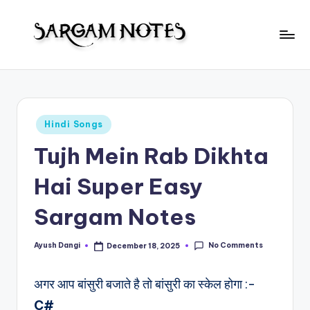
Skip
to
S
content
Wider
Collection
a
of
r
Sargam
Posted
Hindi Songs
Notes
g
in
Tujh Mein Rab Dikhta
a
m
Hai Super Easy
N
Sargam Notes
o
t
No Comments
Ayush Dangi
December 18, 2025
Posted
by
e
अगर आप बांसुरी बजाते है तो बांसुरी का स्केल होगा :-
s
C#