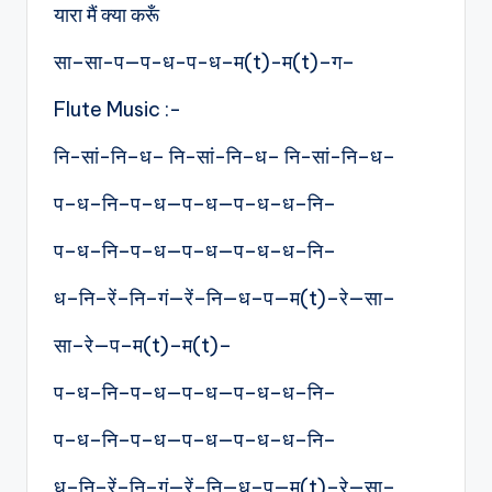
यारा मैं क्या करूँ
सा–सा-प—प-ध-प-ध–म(t)-म(t)–ग–
Flute Music :-
नि-सां-नि–ध– नि-सां-नि–ध– नि-सां-नि–ध–
प–ध–नि–प–ध—प–ध—प–ध–ध–नि–
प–ध–नि–प–ध—प–ध—प–ध–ध–नि–
ध–नि–रें–नि–गं—रें–नि—ध–प—म(t)–रे—सा–
सा–रे—प–म(t)–म(t)–
प–ध–नि–प–ध—प–ध—प–ध–ध–नि–
प–ध–नि–प–ध—प–ध—प–ध–ध–नि–
ध–नि–रें–नि–गं—रें–नि—ध–प—म(t)–रे—सा–