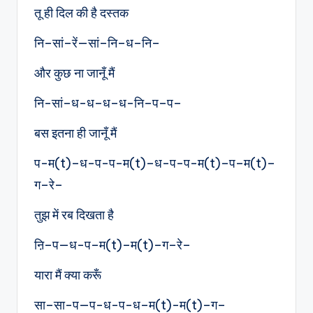
तू ही दिल की है दस्तक
नि–सां–रें—सां–नि–ध–नि–
और कुछ ना जानूँ मैं
नि-सां–ध-ध–ध–ध-नि–प–प–
बस इतना ही जानूँ मैं
प-म(t)–ध-प-प-म(t)–ध-प-प-म(t)–प–म(t)–
ग–रे–
तुझ में रब दिखता है
ऩि–प—ध-प–म(t)–म(t)–ग–रे–
यारा मैं क्या करूँ
सा–सा-प—प-ध-प-ध–म(t)-म(t)–ग–