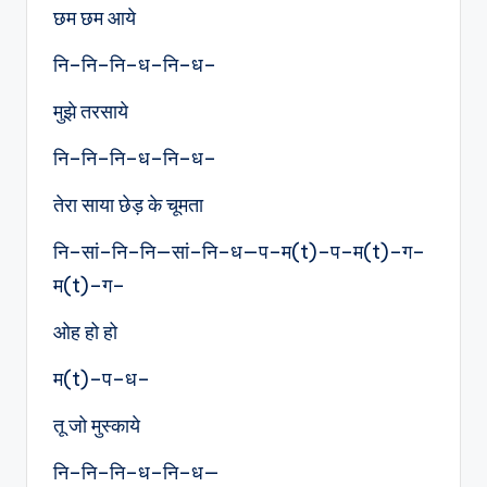
छम छम आये
नि–नि–नि–ध–नि–ध–
मुझे तरसाये
नि–नि–नि–ध–नि–ध–
तेरा साया छेड़ के चूमता
नि–सां–नि–नि—सां–नि–ध—प–म(t)–प–म(t)–ग–
म(t)–ग–
ओह हो हो
म(t)–प–ध–
तू जो मुस्काये
नि–नि–नि–ध–नि–ध—