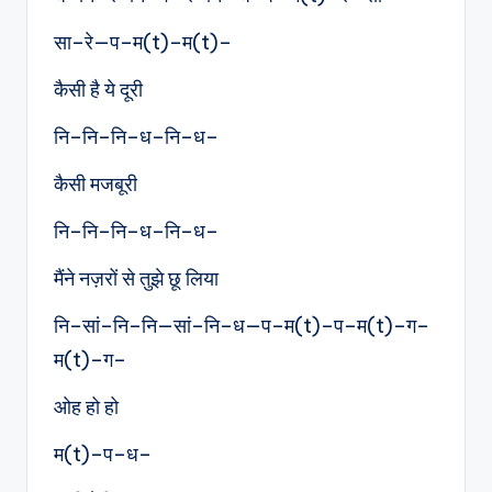
सा–रे—प–म(t)–म(t)–
कैसी है ये दूरी
नि–नि–नि–ध–नि–ध–
कैसी मजबूरी
नि–नि–नि–ध–नि–ध–
मैंने नज़रों से तुझे छू लिया
नि–सां–नि–नि—सां–नि–ध—प–म(t)–प–म(t)–ग–
म(t)–ग–
ओह हो हो
म(t)–प–ध–