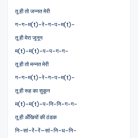
तू ही तो जन्नत मेरी
ग–ग–म(t)–रे–ग–प–म(t)–
तू ही मेरा जूनून
म(t)–म(t)–प–प–ग-ग–
तू ही तो मन्नत मेरी
ग–ग–म(t)–रे–ग–प–म(t)–
तू ही रूह का सुकून
म(t)–म(t)–प-नि-नि–ग-ग–
तू ही अँखियों की ठंडक
नि–सां–रें–रें—सां–नि–ध–नि–