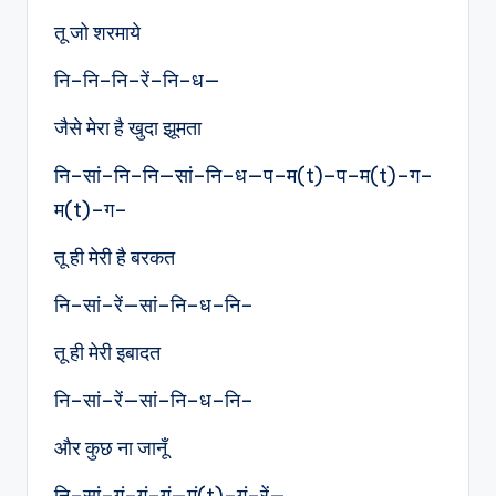
तू जो शरमाये
नि–नि–नि–रें–नि–ध—
जैसे मेरा है खुदा झूमता
नि–सां–नि–नि—सां–नि–ध—प–म(t)–प–म(t)–ग–
म(t)–ग–
तू ही मेरी है बरकत
नि–सां–रें—सां–नि–ध–नि–
तू ही मेरी इबादत
नि–सां–रें—सां–नि–ध–नि–
और कुछ ना जानूँ
नि–सां–गं–गं–गं—मं(t)–गं–रें—