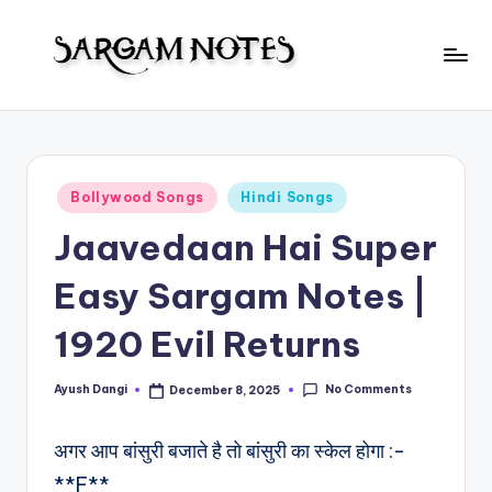
Skip
to
S
content
Wider
Collection
a
of
r
Sargam
Posted
Bollywood Songs
Hindi Songs
Notes
g
in
Jaavedaan Hai Super
a
m
Easy Sargam Notes |
N
1920 Evil Returns
o
t
No Comments
Ayush Dangi
December 8, 2025
Posted
by
e
अगर आप बांसुरी बजाते है तो बांसुरी का स्केल होगा :-
s
**F**