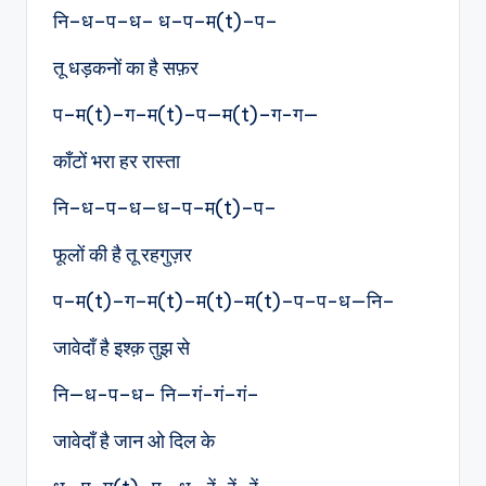
नि–ध–प–ध– ध–प–म(t)–प–
तू धड़कनों का है सफ़र
प–म(t)–ग–म(t)–प—म(t)–ग-ग—
काँटों भरा हर रास्ता
नि–ध–प–ध—ध–प–म(t)–प–
फूलों की है तू रहगुज़र
प–म(t)–ग–म(t)–म(t)–म(t)–प–प-ध—नि–
जावेदाँ है इश्क़ तुझ से
नि—ध-प–ध– नि—गं-गं–गं–
जावेदाँ है जान ओ दिल के