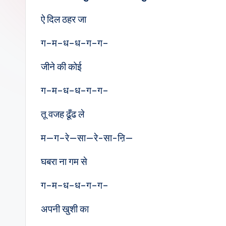
e
ऐ दिल ठहर जा
s
ग–म–ध–ध–ग–ग–
जीने की कोई
ग–म–ध–ध–ग–ग–
तू वजह ढूँढ ले
म—ग–रे—सा—रे-सा-ऩि—
घबरा ना गम से
ग–म–ध–ध–ग–ग–
अपनी खुशी का