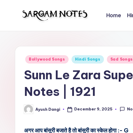
Home
Hi
Skip
to
S
Wider
content
Collection
a
of
r
Sargam
Posted
Bollywood Songs
Hindi Songs
Sad Songs
Notes
g
in
Sunn Le Zara Sup
a
Notes | 1921
m
N
No
December 9, 2025
Ayush Dangi
Posted
o
by
t
अगर आप बांसुरी बजाते है तो बांसुरी का स्केल होगा :- G