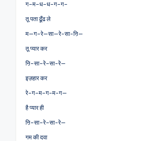
ग–म–ध–ध–ग–ग–
तू पता ढूँढ ले
म—ग–रे—सा—रे-सा-ऩि—
तू प्यार कर
ऩि–सा–रे–सा-रे—
इज़हार कर
रे–ग–म–ग-म-ग—
है प्यार ही
ऩि–सा–रे–सा-रे—
गम की दवा