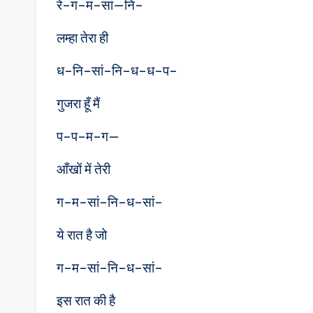
रे–ग–म–सां—नि–
लम्हा तेरा ही
ध–नि–सां–नि–ध–ध–प–
गुजरा हूँ मैं
प–प–म–ग—
आँखों में तेरी
ग–म–सां–नि–ध–सां–
ये रात है जो
ग–म–सां–नि–ध–सां–
इस रात की है