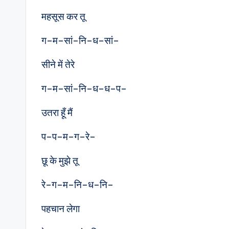
महसूस कर तू
ग–म–सां–नि–ध–सां–
सीने में तेरे
ग–म–सां–नि–ध–ध–प–
उतरा हूँ मैं
प–प–म–ग–रे–
छू के मुझे तू
रे–ग–म–नि–ध–नि–
पहचान लेगा