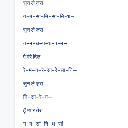
सुन ले ज़रा
ग–म–सां–नि–सां-नि-ध—
सुन ले ज़रा
ग–म–ध–प–ध-प-म—
ऐ मेरे दिल
रे–म–ग–रे-सा-रे-सा-ऩि—
सुन ले ज़रा
ऩि–सा–रे–ग—
हूँ प्यार तेरा
ग–म–सां–नि–ध–सां–