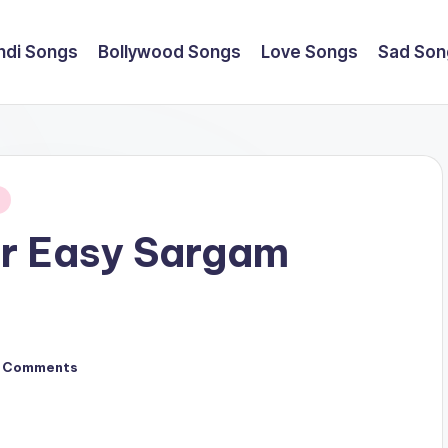
ndi Songs
Bollywood Songs
Love Songs
Sad Son
er Easy Sargam
 Comments