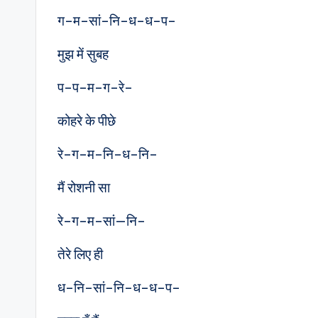
ग–म–सां–नि–ध–ध–प–
मुझ में सुबह
प–प–म–ग–रे–
कोहरे के पीछे
रे–ग–म–नि–ध–नि–
मैं रोशनी सा
रे–ग–म–सां—नि–
तेरे लिए ही
ध–नि–सां–नि–ध–ध–प–