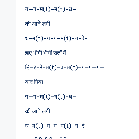
ग—ग-म(t)–म(t)-ध—
की आने लगी
ध–म(t)–ग–ग–म(t)–ग–रे–
हाए भीगी भीगी रातों में
ऩि–रे–रे–म(t)–प–म(t)–ग–ग—ग—
याद पिया
ग—ग-म(t)–म(t)-ध—
की आने लगी
ध–म(t)–ग–ग–म(t)–ग–रे–