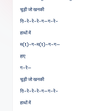
e
चूड़ी जो खनकी
s
ऩि–रे–रे–रे-ग—ग–रे–
हाथों में
म(t)-ग-म(t)–ग–ग—
हाए
ग–रे—
चूड़ी जो खनकी
ऩि–रे–रे–रे-ग—ग–रे–
हाथों में