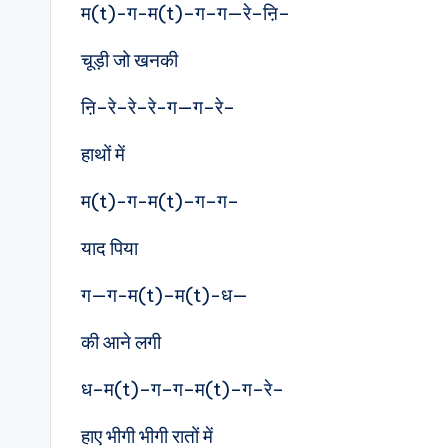
म(t)-ग-म(t)–ग–ग—रे–ऩि–
चूड़ी जो खनकी
ऩि–रे–रे–रे-ग—ग–रे–
हाथों में
म(t)-ग-म(t)–ग–ग–
याद पिया
ग—ग-म(t)–म(t)-ध—
की आने लगी
ध–म(t)–ग–ग–म(t)–ग–रे–
हाए भीगी भीगी रातों में