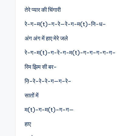
तेरे प्यार की चिंगारी
रे-ग–म(t)–ग-रे—रे-ग-म(t)-नि-ध–
अंग अंग में हाए मेरे जले
रे-ग-म(t)-ग-रे-ग-म(t)-ग-ग–ग-ग-ग–
रिम झिम सी बर-
ऩि–रे–रे–रे-ग—ग–रे–
सातों में
म(t)-ग-म(t)–ग–ग—
हाए