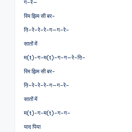
ग–रे—
रिम झिम सी बर-
ऩि–रे–रे–रे-ग—ग–रे–
सातों में
म(t)-ग-म(t)–ग–ग—रे–ऩि–
रिम झिम सी बर-
ऩि–रे–रे–रे-ग—ग–रे–
सातों में
म(t)-ग-म(t)–ग–ग–
याद पिया