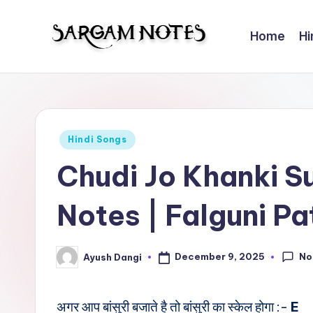
Home
Hi
Skip
to
S
Wider
content
Collection
a
of
r
Sargam
Posted
Hindi Songs
Notes
g
in
Chudi Jo Khanki 
a
Notes | Falguni P
m
N
No
December 9, 2025
Ayush Dangi
Posted
o
by
t
अगर आप बांसुरी बजाते है तो बांसुरी का स्केल होगा :-
E