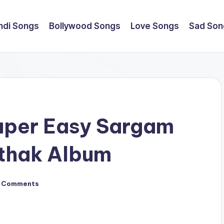
ndi Songs
Bollywood Songs
Love Songs
Sad Son
Super Easy Sargam
athak Album
 Comments