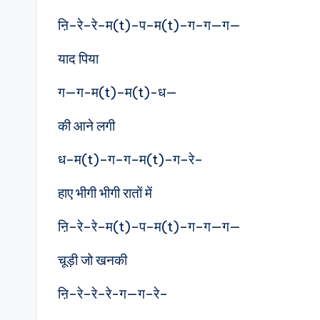
ऩि–रे–रे–म(t)–प–म(t)–ग–ग—ग—
याद पिया
ग—ग-म(t)–म(t)-ध—
की आने लगी
ध–म(t)–ग–ग–म(t)–ग–रे–
हाए भीगी भीगी रातों में
ऩि–रे–रे–म(t)–प–म(t)–ग–ग—ग—
चूड़ी जो खनकी
ऩि–रे–रे–रे-ग—ग–रे–