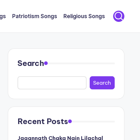
gs
Patriotism Songs
Religious Songs
Search
Search
Recent Posts
Jagannath Chaka Nain Lilachal