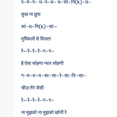
प–म–प– ध–प–ध– ध–सां–नि(k)–ध–
कुछ ना छुपा
सां–ध–नि(k)–सां—
मुश्किलों से मिलता
रे—रे-रे–रे–ग–ग–
है ऐसा सोहणा प्यार सोहणी
ग–म–म–म–सा–सा–रे-सा-ऩि–सा–
चीज़ तेरे जैसी
रे—रे-रे–रे–ग–ग–
ना मुझको ना मुझको खोनी रे