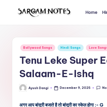
Home
Hi
Skip
to
S
Wider
content
Collection
a
of
r
Sargam
Posted
Bollywood Songs
Hindi Songs
Love Song
Notes
g
in
Tenu Leke Super E
a
Salaam-E-Ishq
m
N
No
December 9, 2025
Ayush Dangi
Posted
o
by
t
अगर आप बांसुरी बजाते है तो बांसुरी का स्केल होगा :- G