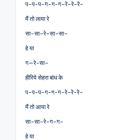
प–प-प–ग–ग-ग–रे–रे-रे–
मैं तो लाया रे
सा–सा–रे–सा–सा–
हे या
ग—रे-सा–
हीरिये सेहरा बांध के
प–प-प–ग-ग-ग–रे–रे-रे–
मैं तो आया रे
सा–सा–रे–ग–ग–
हे या