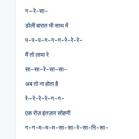
ग—रे-सा–
डोली बारात भी साथ में
प–प-प–ग–ग-ग–रे–रे-रे–
मैं तो लाया रे
सा–सा–रे–सा–सा–
अब तो ना होता है
रे—रे-रे–रे–ग–ग–
एक रोज़ इंतज़ार सोहणी
ग–ग-म–म-म–सा–सा–रे-सा-ऩि–सा–