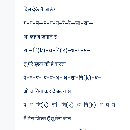
दिल देके मैं जाऊंगा
ग–प–म—म–प–ग–रे–रे—सा–सा—
आ कह दे ज़माने से
सां—नि(k)–ध–नि(k)–ध–प–म–
तू मेरे इश्क़ की है दास्तां
प–म–प– ध–प–ध– ध–सां–नि(k)–ध–
ओ जानिया कह दे बहाने से
प–ध–नि(k)–सां—नि(k)–ध–नि(k)–ध–प–म–
मैं तेरा जिस्म हूँ तू मेरी जान