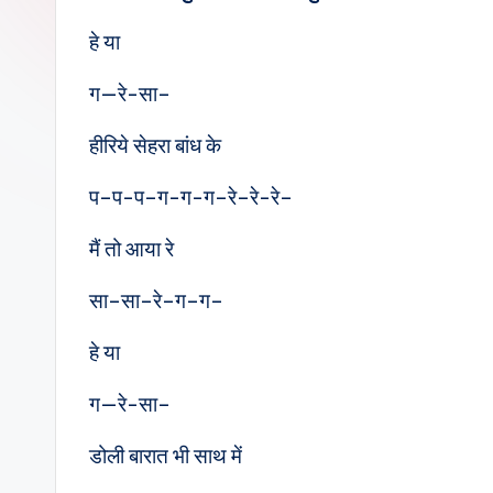
e
हे या
s
ग—रे-सा–
हीरिये सेहरा बांध के
प–प-प–ग-ग-ग–रे–रे-रे–
मैं तो आया रे
सा–सा–रे–ग–ग–
हे या
ग—रे-सा–
डोली बारात भी साथ में