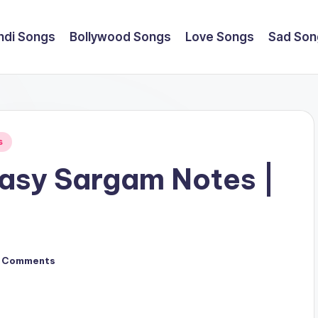
ndi Songs
Bollywood Songs
Love Songs
Sad Son
s
asy Sargam Notes |
 Comments