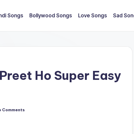
ndi Songs
Bollywood Songs
Love Songs
Sad Son
Preet Ho Super Easy
o Comments