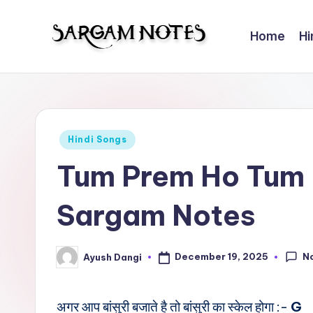
Home
Hi
Skip
to
S
Wider
content
Collection
a
of
r
Sargam
Posted
Hindi Songs
Notes
g
in
Tum Prem Ho Tum 
a
Sargam Notes
m
N
N
December 19, 2025
Ayush Dangi
Posted
o
by
t
अगर आप बांसुरी बजाते है तो बांसुरी का स्केल होगा :-
G