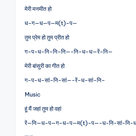
मेरी मनमीत हो
ध–ग—ध—प—म(t)–प—
तुम प्रेम हो तुम प्रीत हो
ग–प–ध–नि–नि–नि—-नि–ध–ध—रें–नि—
मेरी बांसुरी का गीत हो
ग–प–ध–सां–नि–सां—-रें–ध–सां–नि–
Music
हूं मैं जहां तुम हो वहां
रें—नि—ध–प—ग–ध–प—म(t)–प—-ध-नि-सां-नि-