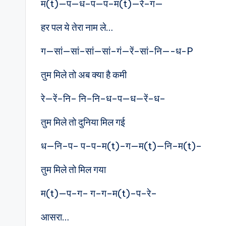
म(t)—प—ध–प—प–म(t)—रे–ग—
हर पल ये तेरा नाम ले…
ग—सां—सां–सां—सां–गं—रें–सां–नि—-ध-P
तुम मिले तो अब क्या है कमी
रे—रें–नि– नि–नि–ध–प—ध—रें–ध–
तुम मिले तो दुनिया मिल गई
ध—नि–प– प–प–म(t)–ग—म(t)—नि–म(t)–
तुम मिले तो मिल गया
म(t)—प–ग– ग–ग–म(t)–प–रे–
आसरा…