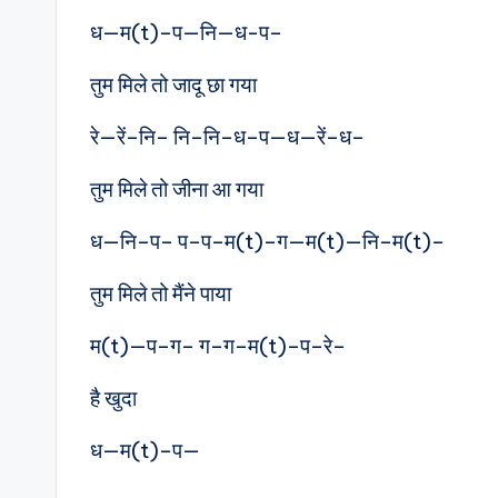
ध—म(t)–प—नि—ध-प–
तुम मिले तो जादू छा गया
रे—रें–नि– नि–नि–ध–प—ध—रें–ध–
तुम मिले तो जीना आ गया
ध—नि–प– प–प–म(t)–ग—म(t)—नि–म(t)–
तुम मिले तो मैंने पाया
म(t)—प–ग– ग–ग–म(t)–प–रे–
है खुदा
ध—म(t)–प—