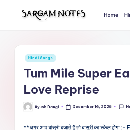
Home
Hi
Skip
to
S
Wider
content
Collection
a
of
r
Sargam
Posted
Hindi Songs
Notes
g
in
Tum Mile Super Ea
a
Love Reprise
m
N
N
December 16, 2025
Ayush Dangi
Posted
o
by
t
**अगर आप बांसुरी बजाते है तो बांसुरी का स्केल होगा :-