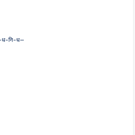
–ध–ध-नि-ध—