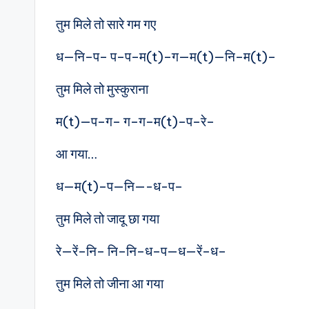
तुम मिले तो सारे गम गए
ध—नि–प– प–प–म(t)–ग—म(t)—नि–म(t)–
तुम मिले तो मुस्कुराना
म(t)—प–ग– ग–ग–म(t)–प–रे–
आ गया…
ध—म(t)–प—नि—-ध-प–
तुम मिले तो जादू छा गया
रे—रें–नि– नि–नि–ध–प—ध—रें–ध–
तुम मिले तो जीना आ गया