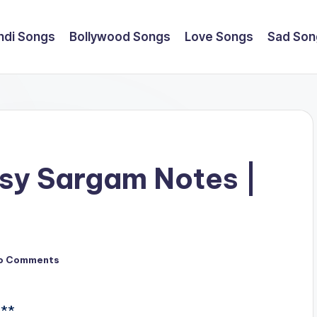
ndi Songs
Bollywood Songs
Love Songs
Sad Son
sy Sargam Notes |
o Comments
 F**