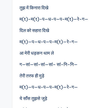
तुझ में किनारा दिखे
म(t)–म(t)–प—ध–प—प–म(t)—रे–ग—
दिल को सहारा दिखे
म(t)—प—ध–प—प–म(t)—रे–ग—
आ मेरी धड़कन थाम ले
ग—सां—सां–सां—सां– सां–नि–नि—
तेरी तरफ ही मुड़े
म(t)—प—ध–प—प–म(t)—रे–ग—
ये साँस तुझसे जुड़े