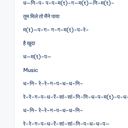
ध—नि–प– प–प–म(t)–ग—म(t)—नि–म(t)–
तुम मिले तो मैंने पाया
म(t)—प–ग– ग–ग–म(t)–प–रे–
है खुदा
ध—म(t)–प—
Music
ध–नि– रे–रे–ग–प–ध–ध–नि–
रे–रे–ग–प–ध–रें–सां–सां–नि–नि–ध–प–म(t)–प
ध–नि– रे–रे–ग–प–ध–ध–नि–
रे–रे–ग–प–ध–रें–सां–सां–नि–प–ध–ध–प—